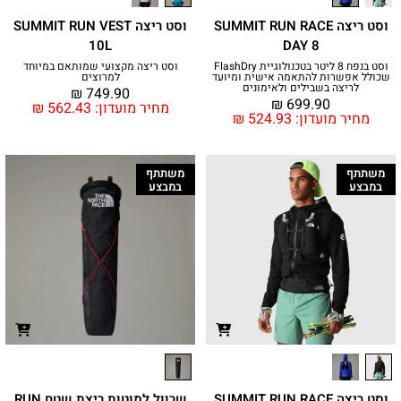
וסט ריצה SUMMIT RUN RACE
וסט ריצה SUMMIT RUN VEST
10L
DAY 8
וסט בנפח 8 ליטר בטכנולוגיית FlashDry
וסט ריצה מקצועי שמותאם במיוחד
שכולל אפשרות להתאמה אישית ומיועד
למרוצים
לריצה בשבילים ולאימונים
₪
749.90
₪
699.90
מחיר מועדון:
562.43
₪
מחיר מועדון:
524.93
₪
משתתף
משתתף
במבצע
במבצע
וסט ריצה SUMMIT RUN RACE
שרוול למוטות ריצת שטח RUN