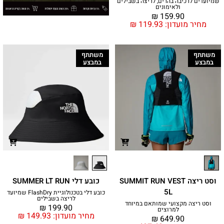
שמיועדים לרכיבה בהרים, לריצה בשבילים
ולאימונים
₪
159.90
מחיר מועדון:
119.93
₪
משתתף
משתתף
במבצע
במבצע
וסט ריצה SUMMIT RUN VEST
כובע דלי SUMMER LT RUN
5L
כובע דלי בטכנולוגיית FlashDry שמיועד
לריצה בשבילים
וסט ריצה מקצועי שמותאם במיוחד
₪
199.90
למרוצים
מחיר מועדון:
149.93
₪
₪
649.90