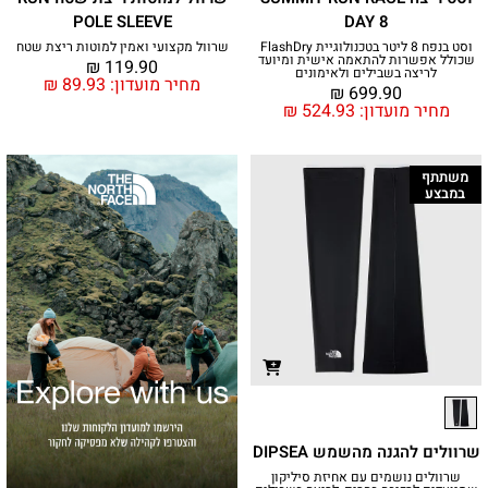
POLE SLEEVE
DAY 8
וסט בנפח 8 ליטר בטכנולוגיית FlashDry
שרוול מקצועי ואמין למוטות ריצת שטח
שכולל אפשרות להתאמה אישית ומיועד
₪
119.90
לריצה בשבילים ולאימונים
מחיר מועדון:
89.93
₪
₪
699.90
מחיר מועדון:
524.93
₪
משתתף
במבצע
שרוולים להגנה מהשמש DIPSEA
שרוולים נושמים עם אחיזת סיליקון