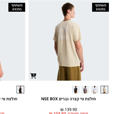
משתתף
משתתף
במבצע
במבצע
חולצת טי קצרה גברים NSE BOX
חולצת טי קצרה ג
₪
139.90
מחיר מועדון:
104.93
₪
מחי