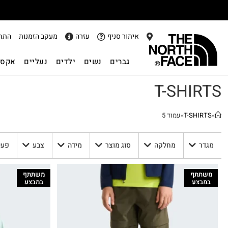
איתור סניף
עזרה
מעקב הזמנות
התח
גברים
נשים
ילדים
נעליים
אקסס
T-SHIRTS
»
T-SHIRTS
»
עמוד 5
מגדר
מחלקה
סוג מוצר
מידה
צבע
פעי
משתתף
משתתף
במבצע
במבצע