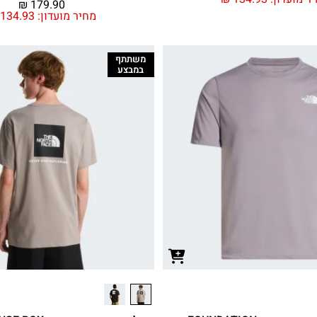
₪
179.90
מחיר מועדון:
134.93
משתתף
במבצע