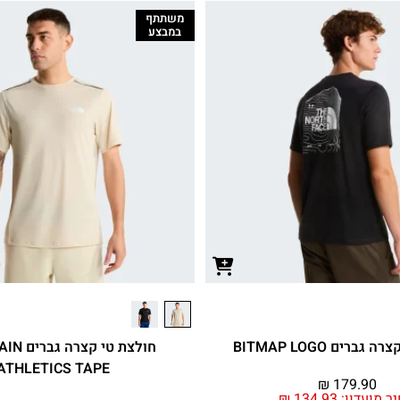
משתתף
במבצע
ברים BITMAP LOGO
חולצת טי 
ATHLETICS TAPE
₪
179.90
ר מועדון:
134.93
₪