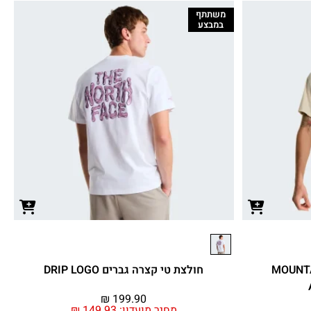
משתתף
במבצע
קצרה גברים MOUNTAIN
חולצת טי קצרה גברים DRIP LOGO
₪
199.90
מחיר מועדון:
149.93
₪