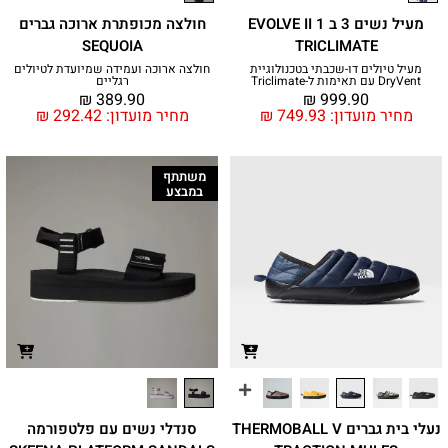
מעיל נשים 3 ב 1 EVOLVE II
חולצה מכופתרת ארוכה גברים
SEQUOIA
TRICLIMATE
מעיל טיולים דו-שכבתי בטכנולוגיית
חולצה ארוכה ועמידה שמיועדת לטיולים
DryVent עם תאימות ל-Triclimate
רגליים
₪
389.90
₪
999.90
מחיר מועדון:
749.93
₪
מחיר מועדון:
292.42
₪
משתתף
במבצע
נעלי בית גברים THERMOBALL V
סנדלי נשים עם פלטפורמה