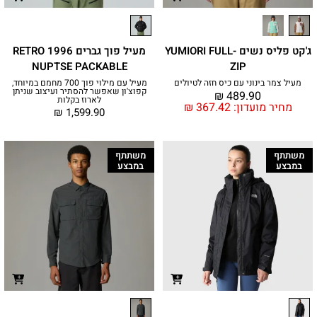
ג'קט פליס נשים YUMIORI FULL-
מעיל פוך גברים 1996 RETRO
NUPTSE PACKABLE
ZIP
מעיל צמר בינוני עם כיס חזה לטיולים
מעיל עם מילוי פוך 700 מחמם במיוחד,
קפוצ'ון שאפשר להסתיר ועיצוב שניתן
₪
489.90
לארוז בקלות
מחיר מועדון:
367.42
₪
₪
1,599.90
משתתף
משתתף
במבצע
במבצע