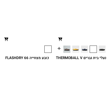
נעלי בית גברים THERMOBALL V
כובע מצחייה 66 FLASHDRY
TRACTION MULES
כובע בייסבול קלאסי עם לוגו ו-FlashDry™
₪
149.90
נעלי בית מבודדים בטכנולוגיית
ThermoBall Eco שמציעים אחיזה טובה
₪
329.90
משתתף
במבצע