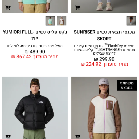
מכנסי חצאית נשים SUNRISER
ג'קט פליס נשים YUMIORI FULL-
ZIP
SKORT
חצאית FlashDry™ עם מכנסיים קצרים
מעיל צמר בינוני עם כיס חזה לטיולים
פנימיים ו-LIGHTRANGE™ קלים במיוחד
₪
489.90
לריצת שבילים
מחיר מועדון:
367.42
₪
₪
299.90
מחיר מועדון:
224.92
₪
משתתף
במבצע