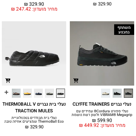
₪
329.90
₪
329.90
מחיר מועדון:
247.42
₪
משתתף
במבצע
נעלי גברים CLYFFE TRAINERS
נעלי בית גברים THERMOBALL V
TRACTION MULES
נעלי ספורט Cordura® עמידים עם
VIBRAM® Megagrip ולשון רשת נושמת
נעלי בית מבודדים בטכנולוגיית
₪
599.90
ThermoBall Eco שמציעים אחיזה טובה
מחיר מועדון:
449.92
₪
₪
329.90