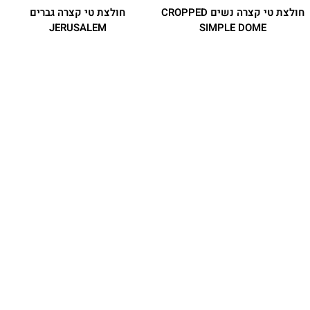
חולצת טי קצרה נשים CROPPED
חולצת טי קצרה גברים
JERUSALEM
SIMPLE DOME
חולצת טי מתערובת כותנה ופוליאסטר
₪
159.90
בעיצוב קל-משקל בגזרת קרופ
מחיר מועדון:
119.93
₪
₪
139.90
מחיר מועדון:
104.93
₪
משתתף
משתתף
במבצע
במבצע
טי שירט קצרה יוניסקס BUBBLE
חולצת טי קצרה גברים REDBOX
CELEBRATION
LOGO RELAXED T-SHIRT