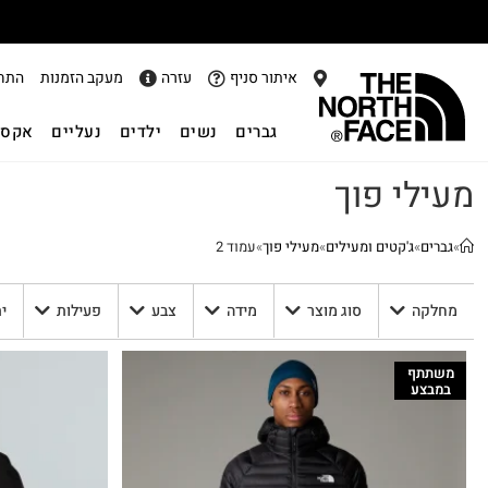
אתר
איתור סניף
עזרה
מעקב הזמנות
התח
גברים
נשים
ילדים
נעליים
אקסס
מעילי פוך
»
גברים
»
ג'קטים ומעילים
»
מעילי פוך
»
עמוד 2
מחלקה
סוג מוצר
מידה
צבע
פעילות
י
משתתף
במבצע