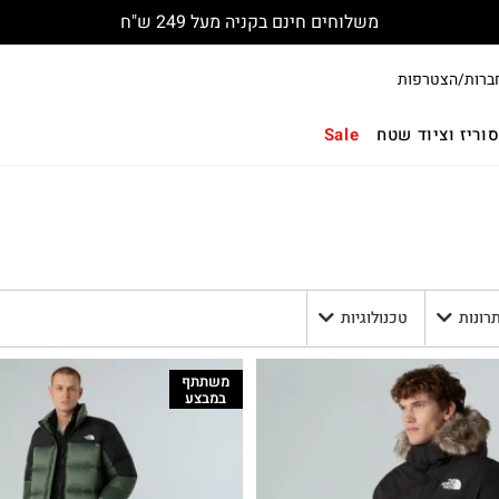
משלוחים חינם בקניה מעל 249 ש"ח
ברות/הצטרפות
וריז וציוד שטח
Sale
תרונות
טכנולוגיות
משתתף
במבצע