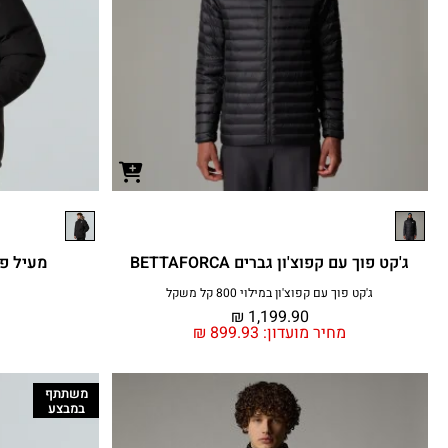
ג'קט פוך עם קפוצ'ון גברים BETTAFORCA
מעיל פארק
ג'קט פוך עם קפוצ'ון במילוי 800 קל משקל
₪
1,199.90
מחיר מועדון:
899.93
₪
משתתף
במבצע