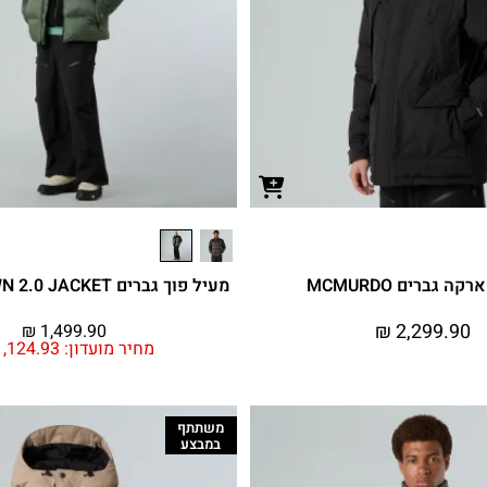
ה גברים MCMURDO
מעיל פוך גברים DIABLO DOWN 2.0 JACKET
₪
2,299.90
₪
1,499.90
מחיר מועדון:
,124.93
משתתף
במבצע