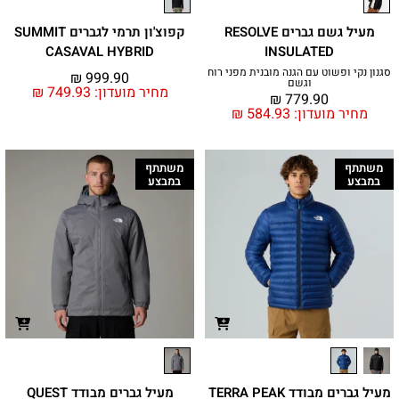
מעיל גשם גברים RESOLVE
קפוצ'ון תרמי לגברים SUMMIT
CASAVAL HYBRID
INSULATED
סגנון נקי ופשוט עם הגנה מובנית מפני רוח
₪
999.90
וגשם
מחיר מועדון:
749.93
₪
₪
779.90
מחיר מועדון:
584.93
₪
משתתף
משתתף
במבצע
במבצע
מעיל גברים מבודד TERRA PEAK
מעיל גברים מבודד QUEST