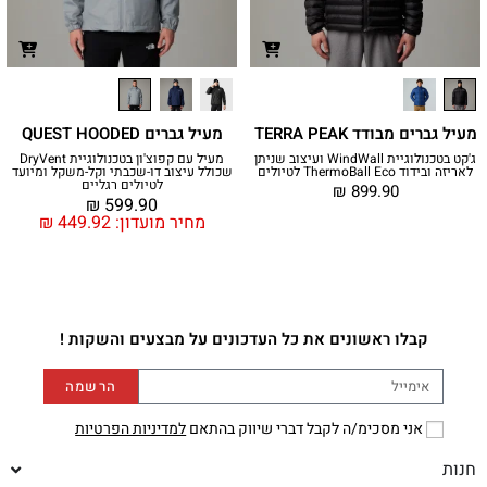
מעיל גברים מבודד TERRA PEAK
מעיל גברים QUEST HOODED
ג'קט בטכנולוגיית WindWall ועיצוב שניתן
מעיל עם קפוצ'ון בטכנולוגיית DryVent
לאריזה ובידוד ThermoBall Eco לטיולים
שכולל עיצוב דו-שכבתי וקל-משקל ומיועד
לטיולים רגליים
₪
899.90
₪
599.90
מחיר מועדון:
449.92
₪
קבלו ראשונים את כל העדכונים על מבצעים והשקות !
הרשמה
אני מסכימ/ה לקבל דברי שיווק בהתאם
למדיניות הפרטיות
חנות