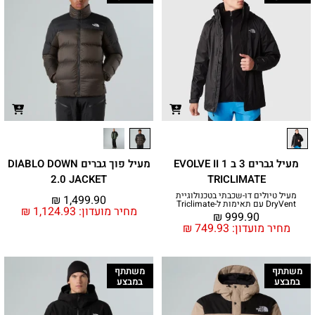
מעיל גברים 3 ב 1 EVOLVE II
מעיל פוך גברים DIABLO DOWN
2.0 JACKET
TRICLIMATE
מעיל טיולים דו-שכבתי בטכנולוגיית
₪
1,499.90
DryVent עם תאימות ל-Triclimate
מחיר מועדון:
1,124.93
₪
₪
999.90
מחיר מועדון:
749.93
₪
משתתף
משתתף
במבצע
במבצע