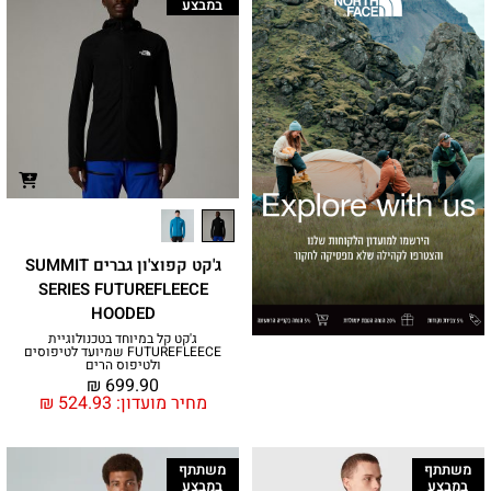
במבצע
ג'קט קפוצ'ון גברים SUMMIT
SERIES FUTUREFLEECE
HOODED
ג'קט קל במיוחד בטכנולוגיית
FUTUREFLEECE שמיועד לטיפוסים
ולטיפוס הרים
₪
699.90
מחיר מועדון:
524.93
₪
משתתף
משתתף
במבצע
במבצע