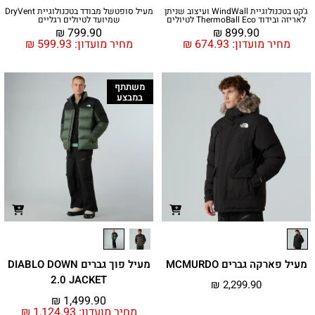
ג'קט בטכנולוגיית WindWall ועיצוב שניתן
מעיל סופטשל מבודד בטכנולוגיית DryVent
לאריזה ובידוד ThermoBall Eco לטיולים
שמיועד לטיולים רגליים
₪
799.90
₪
899.90
מחיר מועדון:
674.93
₪
מחיר מועדון:
599.93
₪
משתתף
במבצע
מעיל פארקה גברים MCMURDO
מעיל פוך גברים DIABLO DOWN
2.0 JACKET
₪
2,299.90
₪
1,499.90
מחיר מועדון:
1,124.93
₪