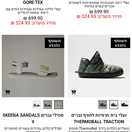
GORE-TEX
נעלי ריצה תגובתיות שמתאימות לשטחים
טכניים קשים במיוחד
נעלי הליכה עמידות ועמידות למים עם
₪
699.90
ריפוד מתחת לרגליים
מחיר מועדון:
524.93
₪
₪
699.90
מחיר מועדון:
524.93
₪
משתתף
משתתף
במבצע
במבצע
נעלי בית תרמיות לחורף גברים
סנדלי גברים SKEENA SANDALS
II
THERMOBALL TRACTION
הנעליים כוללות בידוד ThermoBall‎ מחמם
סנדלים קלים, עמידים עשויים מחומרים
במיוחד כדי להעניק נוחות בסביבות חורפיות
ממוחזרים