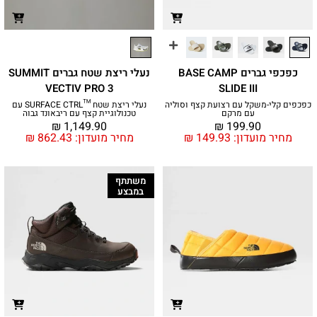
כפכפי גברים BASE CAMP
נעלי ריצת שטח גברים SUMMIT
VECTIV PRO 3
SLIDE III
כפכפים קלי-משקל עם רצועת קצף וסוליה
נעלי ריצת שטח SURFACE CTRL™‎ עם
עם מרקם
טכנולוגיית קצף עם ריבאונד גבוה
₪
1,149.90
₪
199.90
מחיר מועדון:
149.93
₪
מחיר מועדון:
862.43
₪
משתתף
במבצע