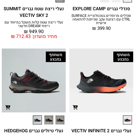
סנדלי גברים EXPLORE CAMP
נעלי ריצת שטח גברים SUMMIT
VECTIV SKY 2
סנדלים מרופדים בטכנולוגיית SURFACE
CTRL עם רצועת עקב שניתנת להתאמה
נעלי ריצת שטח קלות משקל במיוחד עם
אישית
ריפוד DREAM חדשני
₪
399.90
₪
949.90
מחיר מועדון:
712.43
₪
משתתף
משתתף
במבצע
במבצע
נעלי גברים VECTIV INFINITE 2
נעלי טיולים גברים HEDGEHOG