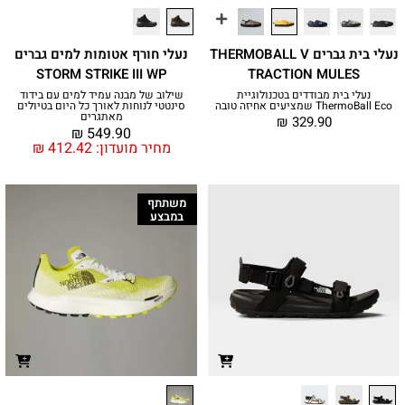
נעלי בית גברים THERMOBALL V
נעלי חורף אטומות למים גברים
STORM STRIKE III WP
TRACTION MULES
נעלי בית מבודדים בטכנולוגיית
שילוב של מבנה עמיד למים עם בידוד
ThermoBall Eco שמציעים אחיזה טובה
סינטטי לנוחות לאורך כל היום בטיולים
מאתגרים
₪
329.90
₪
549.90
מחיר מועדון:
412.42
₪
משתתף
במבצע