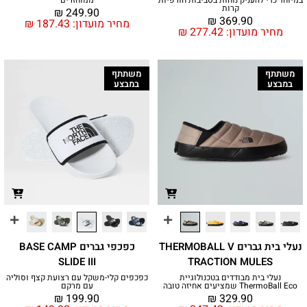
קרות
₪
249.90
₪
369.90
מחיר מועדון:
187.43
₪
מחיר מועדון:
277.42
₪
משתתף
משתתף
במבצע
במבצע
נעלי בית גברים THERMOBALL V
כפכפי גברים BASE CAMP
SLIDE III
TRACTION MULES
נעלי בית מבודדים בטכנולוגיית
כפכפים קלי-משקל עם רצועת קצף וסוליה
ThermoBall Eco שמציעים אחיזה טובה
עם מרקם
₪
199.90
₪
329.90