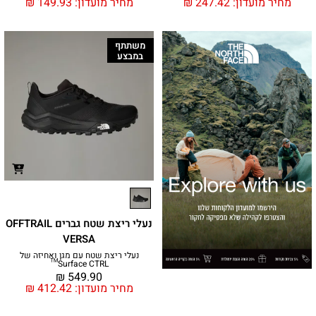
מחיר מועדון:
247.42
₪
מחיר מועדון:
149.93
₪
משתתף
במבצע
נעלי ריצת שטח גברים OFFTRAIL
VERSA
נעלי ריצת שטח עם מגן ואחיזה של
Surface CTRL™
₪
549.90
מחיר מועדון:
412.42
₪