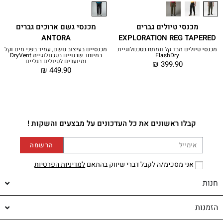
מכנסי טיולים גברים
מכנסי גשם ארוכים גברים
ANTORA
EXPLORATION REG TAPERED
מכנסי טיולים מבד קל ונמתח בטכנולוגיית
מכנסיים בעיצוב נושם, עמיד בפני מים וקל
FlashDry
במיוחד שבנויים בטכנולוגיית DryVent
ומיועדים לטיולים רגליים
₪
399.90
₪
449.90
קבלו ראשונים את כל העדכונים על מבצעים והשקות !
הרשמה
אני מסכימ/ה לקבל דברי שיווק בהתאם
למדיניות הפרטיות
חנות
הזמנות