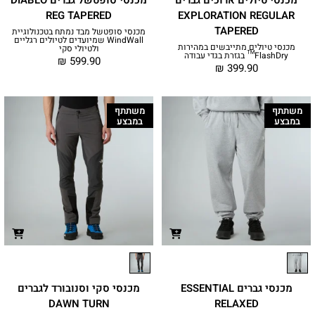
REG TAPERED
EXPLORATION REGULAR
TAPERED
מכנסי סופטשל מבד נמתח בטכנולוגיית
WindWall שמיועדים לטיולים רגליים
מכנסי טיולים מתייבשים במהירות
ולטיולי סקי
FlashDry™ בגזרת בגדי עבודה
₪
599.90
₪
399.90
משתתף
משתתף
במבצע
במבצע
מכנסי גברים ESSENTIAL
מכנסי סקי וסנובורד לגברים
DAWN TURN
RELAXED