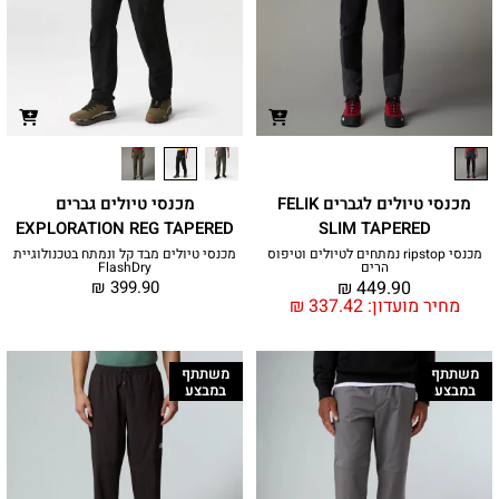
מכנסי טיולים לגברים FELIK
מכנסי טיולים גברים
EXPLORATION REG TAPERED
SLIM TAPERED
מכנסי ripstop נמתחים לטיולים וטיפוס
מכנסי טיולים מבד קל ונמתח בטכנולוגיית
הרים
FlashDry
₪
399.90
₪
449.90
מחיר מועדון:
337.42
₪
משתתף
משתתף
במבצע
במבצע