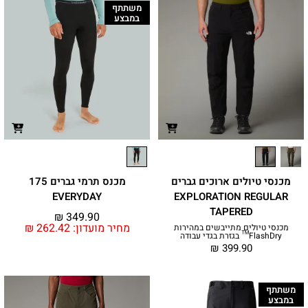
משתתף
במבצע
מכנסי טיולים ארוכים גברים
מכנס תרמי גברים 175
EVERYDAY
EXPLORATION REGULAR
TAPERED
₪
349.90
מחיר מועדון:
262.42
₪
מכנסי טיולים מתייבשים במהירות
FlashDry™ בגזרת בגדי עבודה
₪
399.90
משתתף
במבצע