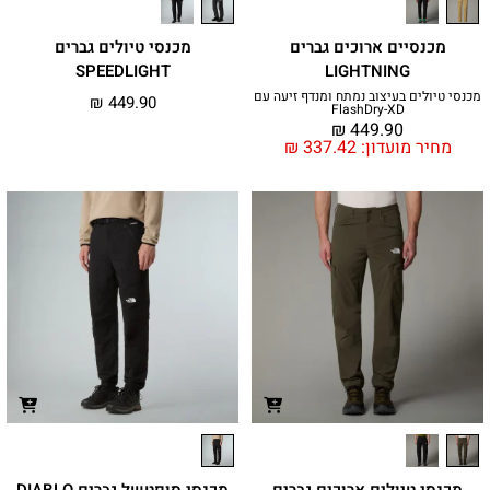
מכנסיים ארוכים גברים
מכנסי טיולים גברים
SPEEDLIGHT
LIGHTNING
מכנסי טיולים בעיצוב נמתח ומנדף זיעה עם
₪
449.90
FlashDry-XD
₪
449.90
מחיר מועדון:
337.42
₪
מכנסי טיולים ארוכים גברים
מכנסי סופטשל גברים DIABLO