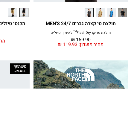
חולצת טי קצרה גברים MEN'S 24/7
מכנסי טיולים קצרי
חולצת טריקו FlashDry™ לאימון וטיולים
₪
159.90
מחי
מחיר מועדון:
119.93
₪
משתתף
במבצע