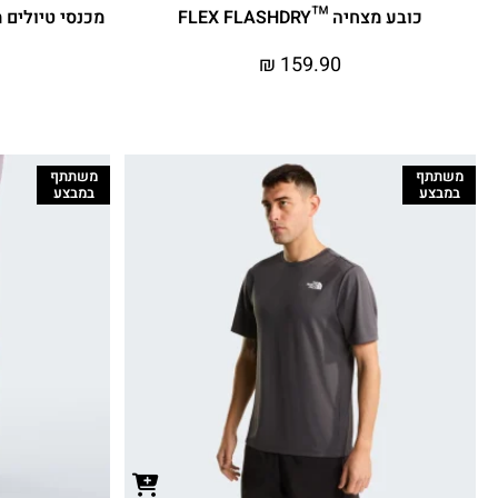
כובע מצחיה ™FLEX FLASHDRY
מכנסי טיולים מתקצר
₪
159.90
משתתף
משתתף
במבצע
במבצע