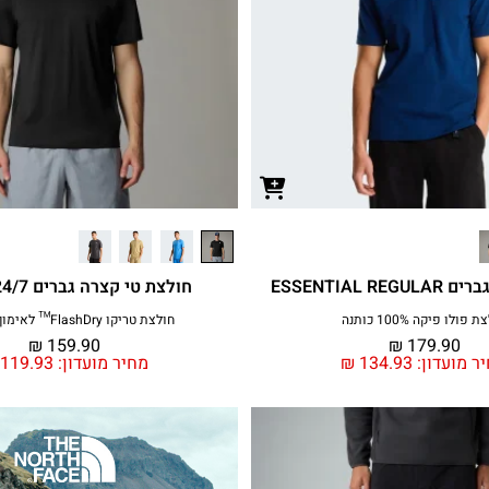
ESSENTIAL R
חולצת טי קצרה גברים MEN'S 24/7
 פולו פיקה 100% כותנה
חולצת טריקו FlashDry™ לאימון וטיולים
₪
159.90
₪
179.90
ר מועדון:
134.93
₪
מחיר מועדון:
119.93