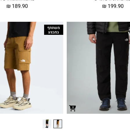
₪
189.90
₪
199.90
משתתף
במבצע