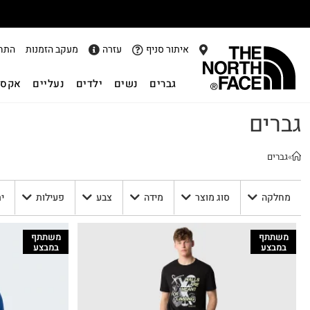
אתר
איתור סניף
עזרה
מעקב הזמנות
התח
גברים
נשים
ילדים
נעליים
אקסס
גברים
»
גברים
מחלקה
סוג מוצר
מידה
צבע
פעילות
י
משתתף
משתתף
במבצע
במבצע