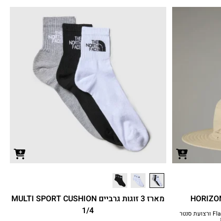
מארז 3 זוגות גרביים MULTI SPORT CUSHION
1/4
כובע עם מגן זיעה בטכנולוגיית FlashDry-Pro ורצועת סנטר