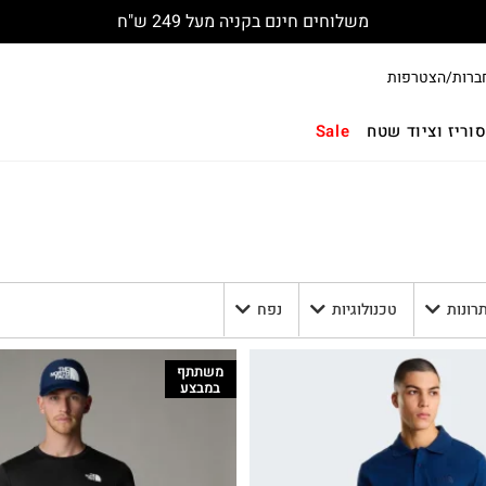
משלוחים חינם בקניה מעל 249 ש"ח
ברות/הצטרפות
וריז וציוד שטח
Sale
תרונות
טכנולוגיות
נפח
משתתף
במבצע