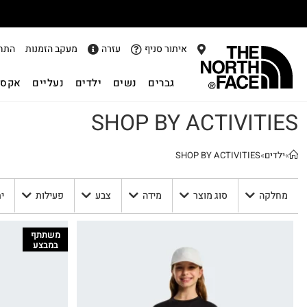
איתור סניף
עזרה
מעקב הזמנות
התח
גברים
נשים
ילדים
נעליים
אקסס
SHOP BY ACTIVITIES
»
ילדים
»
SHOP BY ACTIVITIES
מחלקה
סוג מוצר
מידה
צבע
פעילות
י
משתתף
במבצע