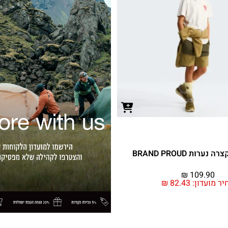
ערות BRAND PROUD
₪
109.90
יר מועדון:
82.43
₪