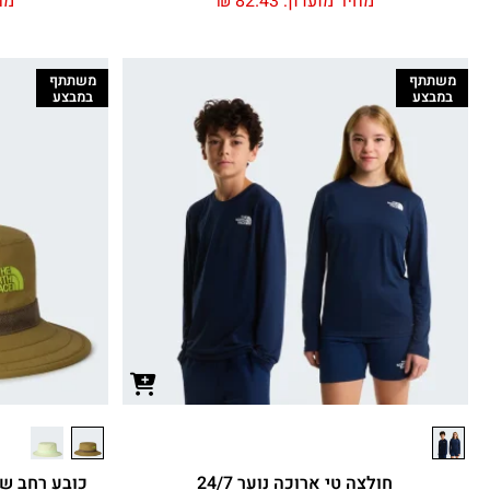
מחיר מועדון:
82.43
₪
מח
משתתף
משתתף
במבצע
במבצע
חולצה טי ארוכה נוער 24/7
כובע רחב שוליי