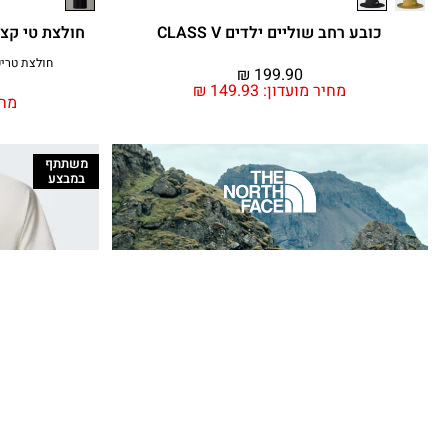
כובע רחב שוליים ילדים CLASS V
חולצת טי קצרה ילדות C
חולצת טריקו גר
₪
199.90
מחיר מועדון:
149.93
₪
מחי
משתתף
במבצע