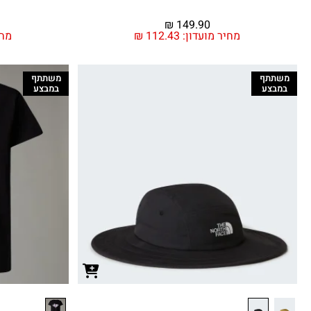
₪
149.90
מחיר מועדון:
112.43
₪
מחי
משתתף
משתתף
במבצע
במבצע