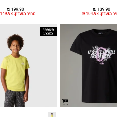
₪
199.90
₪
139.90
ר מועדון:
104.93
₪
מחיר מועדון:
149.93
משתתף
במבצע