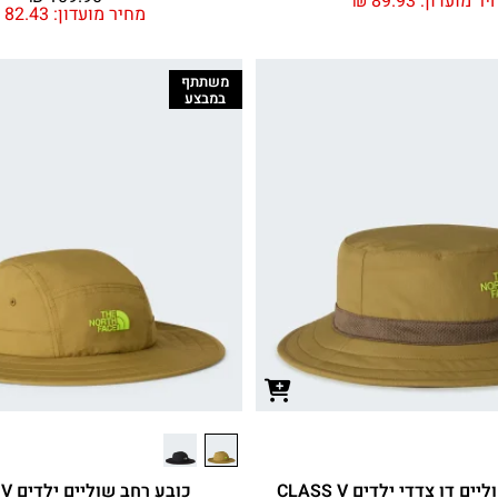
יר מועדון:
89.93
₪
מחיר מועדון:
82.43
₪
משתתף
במבצע
ם דו צדדי ילדים CLASS V
כובע רחב שוליים ילדים CLASS V