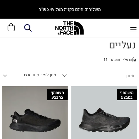
משלוחים חינם בקניה מעל 249 ש"ח
נעליים
»
נעליים
»
עמוד 11
שם מוצר
סינון
משתתף
משתתף
במבצע
במבצע