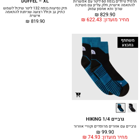
DUFFEL – XL
תרמיל טיולים בנפח 60 ליטר עם אפשרות
להתאמה אישית, חלק עליון עם משיכת
תיק נסיעות בנפח 132 ליטר שיכול לשמש
שרוך ותא אחסון עמוק
כתיק גב וכולל רצועה שניתנת להתאמה
₪
829.90
אישית
מחיר מועדון:
622.43
₪
₪
819.90
משתתף
במבצע
גרביים HIKING 1/4
גרביים עם אזורים מרופדים וקוויי אוורור
₪
99.90
מחיר מועדון:
74.93
₪