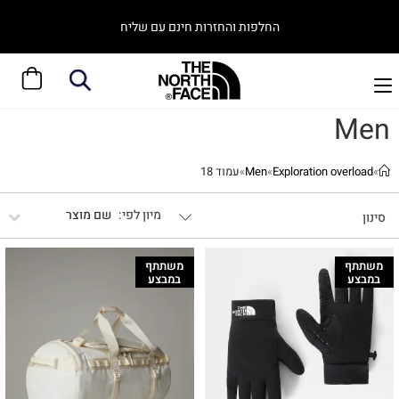
החלפות והחזרות חינם עם שליח
Men
»
Exploration overload
»
Men
»
עמוד 18
שם מוצר
סינון
משתתף
משתתף
במבצע
במבצע