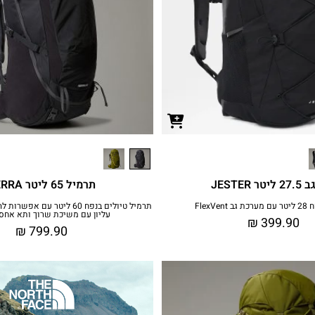
טר JESTER
תרמיל 65 ליטר TERRA
FlexVen
תרמיל טיולים בנפח 60 ליטר עם
עליון עם משיכת שרוך ותא אחסו
₪
399.90
₪
799.90