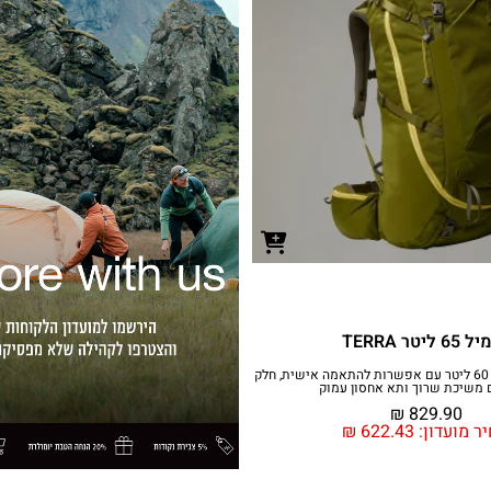
 ליטר TERRA
תרמיל טיולים בנפח 60 ליטר עם אפשרות להתאמה אישית, חלק
ם משיכת שרוך ותא אחסון עמוק
₪
829.90
ר מועדון:
622.43
₪