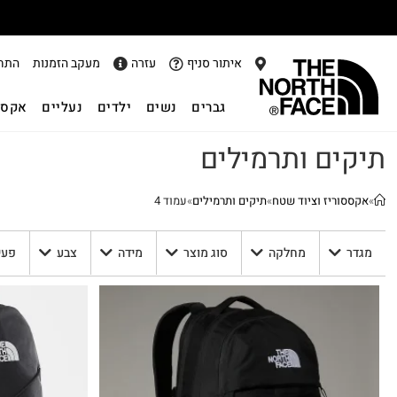
אתר
איתור סניף
עזרה
מעקב הזמנות
התח
גברים
נשים
ילדים
נעליים
אקסס
תיקים ותרמילים
»
אקססוריז וציוד שטח
»
תיקים ותרמילים
»
עמוד 4
מגדר
מחלקה
סוג מוצר
מידה
צבע
פעי