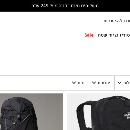
משלוחים חינם בקניה מעל 249 ש"ח
ברות/הצטרפות
וריז וציוד שטח
Sale
לות
יתרונות
נפח