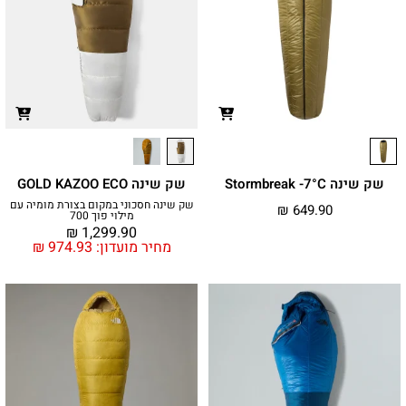
שק שינה Stormbreak -7°C
שק שינה GOLD KAZOO ECO
שק שינה חסכוני במקום בצורת מומיה עם
₪
649.90
מילוי פוך 700
₪
1,299.90
מחיר מועדון:
974.93
₪