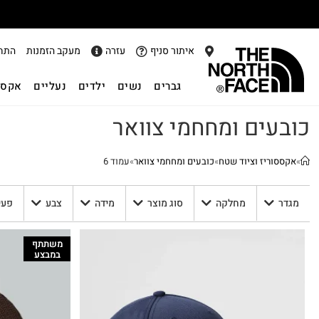
אתר
איתור סניף
עזרה
מעקב הזמנות
התח
גברים
נשים
ילדים
נעליים
אקסס
כובעים ומחחמי צוואר
»
אקססוריז וציוד שטח
»
כובעים ומחחמי צוואר
»
עמוד 6
מגדר
מחלקה
סוג מוצר
מידה
צבע
פעי
משתתף
במבצע