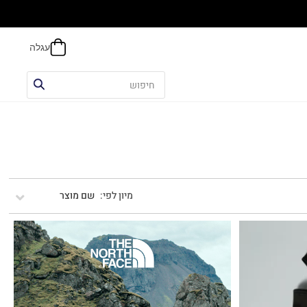
הח
שם מוצר