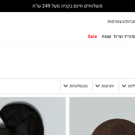
משלוחים חינם בקניה מעל 249 ש"ח
ברות/הצטרפות
וריז וציוד שטח
Sale
לות
יתרונות
טכנולוגיות