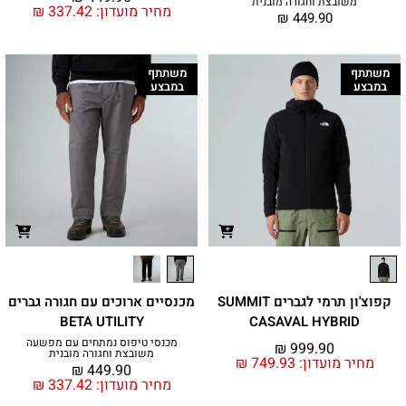
משובצת וחגורה מובנית
מחיר מועדון:
337.42
₪
₪
449.90
משתתף
משתתף
במבצע
במבצע
קפוצ'ון תרמי לגברים SUMMIT
מכנסיים ארוכים עם חגורה גברים
BETA UTILITY
CASAVAL HYBRID
מכנסי טיפוס נמתחים עם מפשעה
₪
999.90
משובצת וחגורה מובנית
מחיר מועדון:
749.93
₪
₪
449.90
מחיר מועדון:
337.42
₪