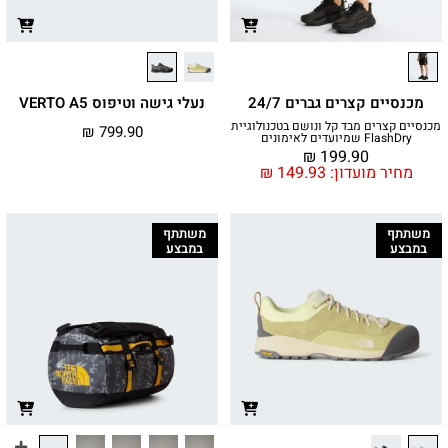
מכנסיים קצרים גברים 24/7
נעלי גישה וטיפוס VERTO A5
מכנסיים קצרים מבד קל ונושם בטכנולוגיית
₪
799.90
FlashDry שמיועדים לאימונים
₪
199.90
מחיר מועדון:
149.93
₪
משתתף
משתתף
במבצע
במבצע