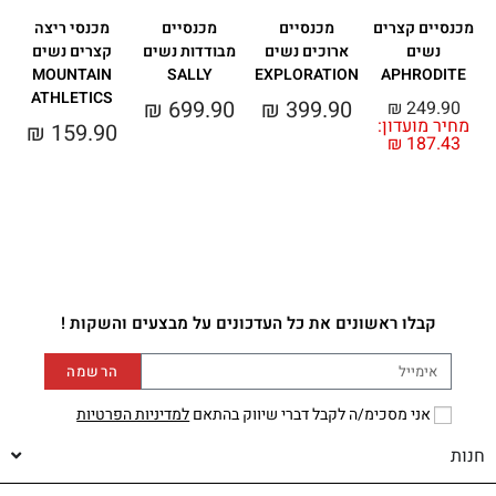
מכנסיים קצרים
מכנסיים
מכנסיים
מכנסי ריצה
נשים
ארוכים נשים
מבודדות נשים
קצרים נשים
מ
N
MOUNTAIN
SALLY
EXPLORATION
APHRODITE
ATHLETICS
₪
699.90
₪
399.90
₪
249.90
מחיר מועדון:
₪
159.90
₪
187.43
0
קבלו ראשונים את כל העדכונים על מבצעים והשקות !
הרשמה
אני מסכימ/ה לקבל דברי שיווק בהתאם
למדיניות הפרטיות
חנות